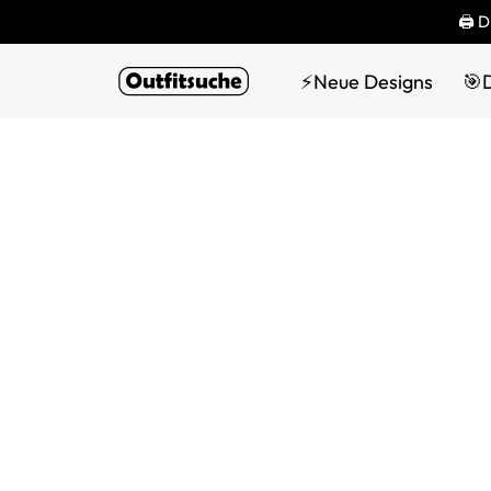
🖨 D
⚡Neue Designs
🎯D