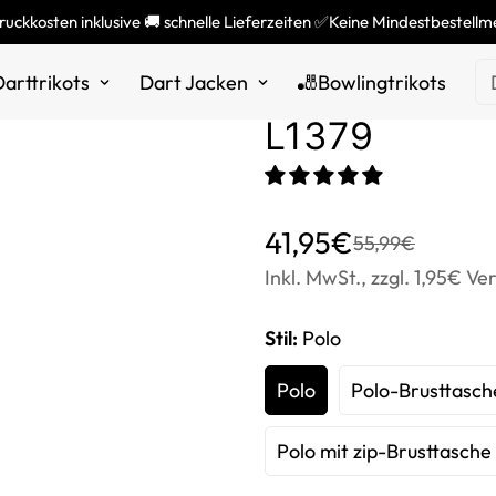
ruckkosten inklusive 🚚 schnelle Lieferzeiten ✅Keine Mindestbestell
Türkis Herre
arttrikots
Dart Jacken
🎳Bowlingtrikots
L1379
Translation
Translation
41,95€
55,99€
missing:
missing:
Inkl. MwSt., zzgl. 1,95€ Ve
de.products.product.price
de.products.product.price
Stil:
Polo
Polo
Polo-Brusttasch
Polo mit zip-Brusttasche