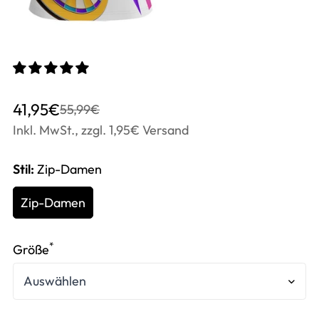
Translation
Translation
41,95€
55,99€
missing:
missing:
Inkl. MwSt., zzgl. 1,95€ Versand
de.products.product.price.sale_price
de.products.product.price.regular_price
Stil:
Zip-Damen
Zip-Damen
*
Größe