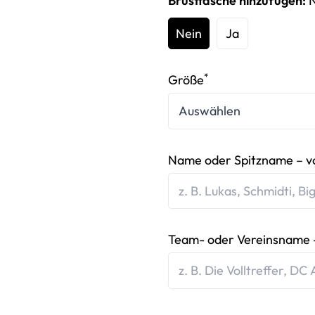
Brusttasche hinzufügen:
Nein
Ja
*
Größe
Name oder Spitzname – v
Team- oder Vereinsname -