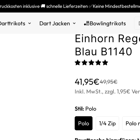
ruckkosten inklusive 🚚 schnelle Lieferzeiten ✅Keine Mindestbestell
Herren Polos
arttrikots
Dart Jacken
🎳Bowlingtrikots
Einhorn Rege
Blau B1140
Translation
Translation
41,95€
49,95€
missing:
missing:
Inkl. MwSt., zzgl. 1,95€ Ve
de.products.product.price
de.products.product.price
Stil:
Polo
Polo
1/4 Zip
Polo 