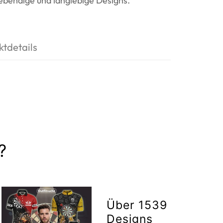
ebendige und langlebige Designs.
ktdetails
?
Über 1539
Designs