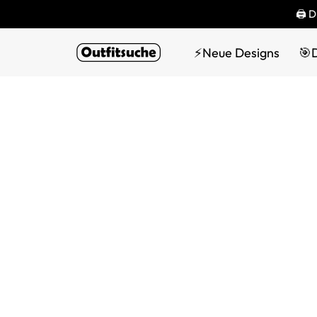
🖨 D
⚡Neue Designs
🎯D