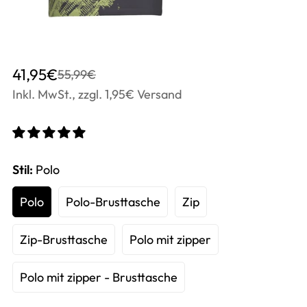
Translation
Translation
41,95€
55,99€
missing:
missing:
Inkl. MwSt., zzgl. 1,95€ Versand
de.products.product.price.sale_price
de.products.product.price.regular_price
Stil:
Polo
Polo
Polo-Brusttasche
Zip
Zip-Brusttasche
Polo mit zipper
Polo mit zipper - Brusttasche