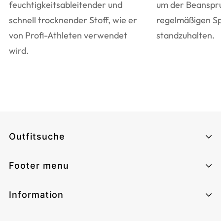
Darts-Trikots von
feuchtigkeitsableitender und
um der Beanspr
Maschinenwäsche bei mittlerer Temperatur
schnell trocknender Stoff, wie er
regelmäßigen Sp
Outfitsuche!
ZUSÄTZLICHE PFLEGEHINWEISE
von Profi-Athleten verwendet
standzuhalten.
Nur mildes Waschmittel verwenden
wird.
Auf links waschen und bügeln
Mit ähnlichen Farben waschen
Outfitsuche
Kontakt aufnehmen?
Footer menu
Montag - Sonntag von 06:00 - 17:00
Uhr
E-Mail:
service@outfitsuche.de
Home
Information
Telefon:
4915212340003
Häufige Fragen