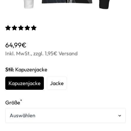
Translation
64,99€
missing:
Inkl. MwSt., zzgl. 1,95€ Versand
de.products.product.price.regular_price
Stil:
Kapuzenjacke
Kapuzenjacke
Jacke
*
Größe