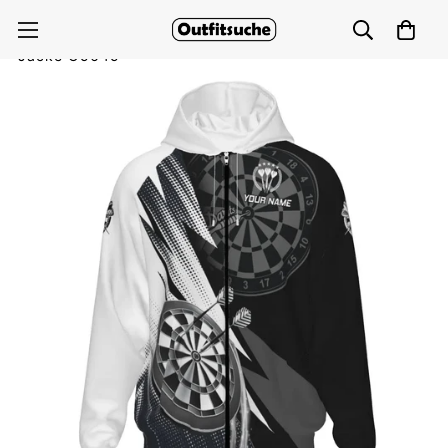
Herren Darts Kapuzenjacke in Schwarz-Weiß, Team
Jacke O5645