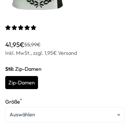
Translation
Translation
41,95€
55,99€
missing:
missing:
Inkl. MwSt., zzgl. 1,95€ Versand
de.products.product.price.sale_price
de.products.product.price.regular_price
Stil:
Zip-Damen
Zip-Damen
*
Größe